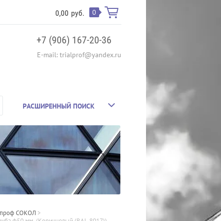
0
0,00
руб.
+7 (906) 167-20-36
E-mail: trialprof@yandex.ru
РАСШИРЕННЫЙ ПОИСК
тпроф СОКОЛ
 > 
уба ф50 мм. (Коричневый (RAL 8017))