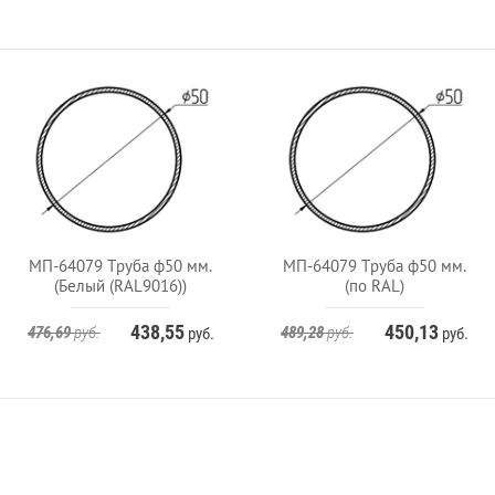
МП-64079 Труба ф50 мм.
МП-64079 Труба ф50 мм.
(Белый (RAL9016))
(по RAL)
438,55
450,13
476,69
руб.
489,28
руб.
руб.
руб.