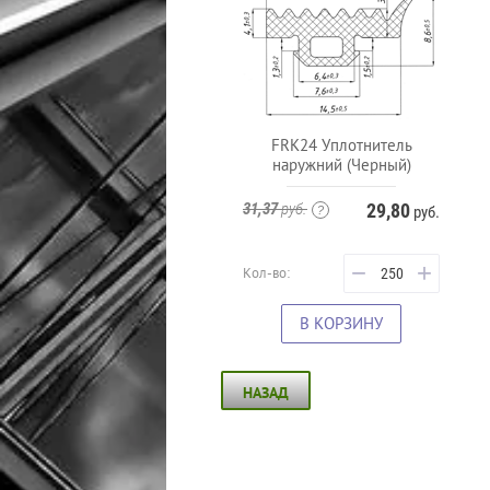
FRK24 Уплотнитель
наружний (Черный)
31,37
руб.
29,80
руб.
−
+
Кол-во:
В КОРЗИНУ
НАЗАД