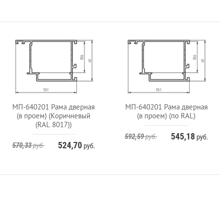
МП-640201 Рама дверная
МП-640201 Рама дверная
(в проем) (Коричневый
(в проем) (по RAL)
(RAL 8017))
545,18
592,59
руб.
руб.
524,70
570,33
руб.
руб.