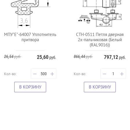
МПУ"Е"-64007 Уплотнитель
СТН-0511 Петля дверная
притвора
2х-пальчиковая (Белый
(RAL9016))
26,54
руб.
25,60
866,44
руб.
797,12
руб.
руб.
−
+
−
+
Кол-во:
Кол-во:
В КОРЗИНУ
В КОРЗИНУ