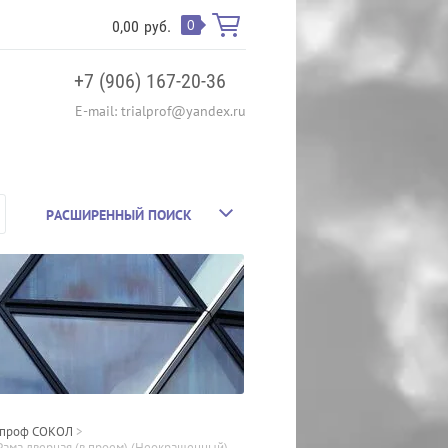
0
0,00
руб.
+7 (906) 167-20-36
E-mail: trialprof@yandex.ru
РАСШИРЕННЫЙ ПОИСК
тпроф СОКОЛ
 > 
ама дверная (в проем) (Неокрашенный)