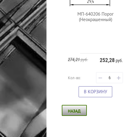
МП-640206 Порог
(Неокрашенный)
274,21
руб.
252,28
руб.
−
+
Кол-во:
В КОРЗИНУ
НАЗАД